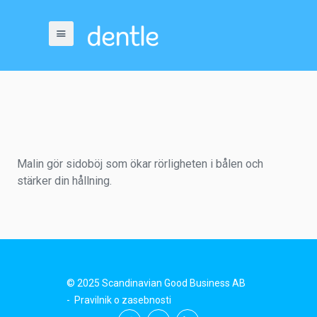
Malin gör sidoböj som ökar rörligheten i bålen och
stärker din hållning.
© 2025 Scandinavian Good Business AB
-
Pravilnik o zasebnosti