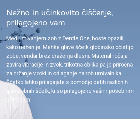
Nežno in učinkovito čiščenje,
prilagojeno vam
Med umivanjem zob z Dentle One, boste opazili,
kako nežen je. Mehke glave ščetk globinsko očistijo
zobe, vendar brez draženja dlesni. Material ročaja
zavira vibracije in zvok, trikotna oblika pa je priročna
za držanje v roki in odlaganje na rob umivalnika.
Ščetko lahko prilagajate s pomočjo petih različnih
glav zobnih ščetk, ki so prilagojene vašim posebnim
potrebam.