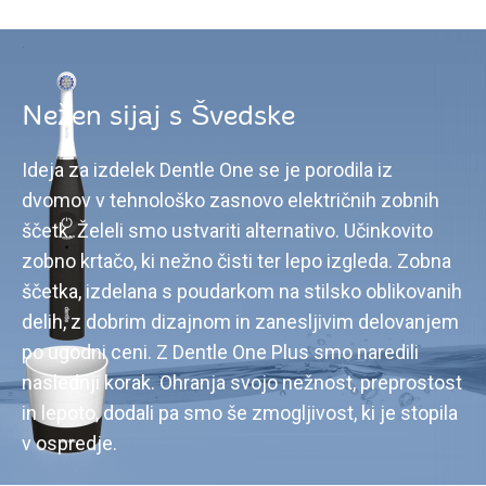
.
Nežen sijaj s Švedske
Ideja za izdelek Dentle One se je porodila iz
dvomov v tehnološko zasnovo električnih zobnih
ščetk. Želeli smo ustvariti alternativo. Učinkovito
zobno krtačo, ki nežno čisti ter lepo izgleda. Zobna
ščetka, izdelana s poudarkom na stilsko oblikovanih
delih, z dobrim dizajnom in zanesljivim delovanjem
po ugodni ceni. Z Dentle One Plus smo naredili
naslednji korak. Ohranja svojo nežnost, preprostost
in lepoto, dodali pa smo še zmogljivost, ki je stopila
v ospredje.