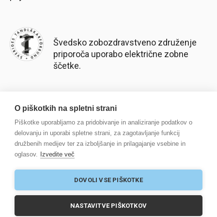
Švedsko zobozdravstveno združenje
priporoča uporabo električne zobne
ščetke.
O piškotkih na spletni strani
Piškotke uporabljamo za pridobivanje in analiziranje podatkov o
delovanju in uporabi spletne strani, za zagotavljanje funkcij
družbenih medijev ter za izboljšanje in prilagajanje vsebine in
© 2025 Scandinavian Good Business AB
oglasov.
Izvedite več
-
Pravilnik o zasebnosti
DOVOLI VSE PIŠKOTKE
SVENSKA
ENGLISH
SUOMI
NORSK
NASTAVITVE PIŠKOTKOV
EESTI
POLSKI
LATVIEŠU
LIETUVOS