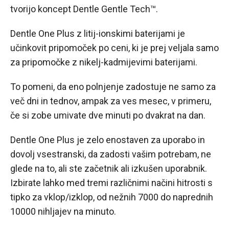
tvorijo koncept Dentle Gentle Tech™.
Dentle One Plus z litij-ionskimi baterijami je
učinkovit pripomoček po ceni, ki je prej veljala samo
za pripomočke z nikelj-kadmijevimi baterijami.
To pomeni, da eno polnjenje zadostuje ne samo za
več dni in tednov, ampak za ves mesec, v primeru,
če si zobe umivate dve minuti po dvakrat na dan.
Dentle One Plus je zelo enostaven za uporabo in
dovolj vsestranski, da zadosti vašim potrebam, ne
glede na to, ali ste začetnik ali izkušen uporabnik.
Izbirate lahko med tremi različnimi načini hitrosti s
tipko za vklop/izklop, od nežnih 7000 do naprednih
10000 nihljajev na minuto.