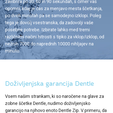
zavibrira po 30, 60 in 90 sekundah, s čimer vas
opomni, kdaj je čas za menjavo mesta ščetkanja,
po dveh minutah pa se samodejno izklopi. Poleg
tega je dovolj vsestranska, da zadovolji vaše
posebne potrebe. Izbirate lahko med tremi
različnimi načini hitrosti s tipko za vklop/izklop, od
nežnih 7000 do naprednih 10000 nihljajev na
minuto.
Doživljenjska garancija Dentle
Vsem našim strankam, ki so naročene na glave za
zobne ščetke Dentle, nudimo doživljenjsko
garancijo na njihovo enoto Dentle Zip. V primeru, da