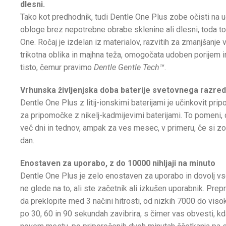
dlesni.
Tako kot predhodnik, tudi Dentle One Plus zobe očisti na u
obloge brez nepotrebne obrabe sklenine ali dlesni, toda t
One. Ročaj je izdelan iz materialov, razvitih za zmanjšanje v
trikotna oblika in majhna teža, omogočata udoben porijem in 
tisto, čemur pravimo
Dentle Gentle Tech™
.
Vrhunska življenjska doba baterije svetovnega razreda 
Dentle One Plus z litij-ionskimi baterijami je učinkovit prip
za pripomočke z nikelj-kadmijevimi baterijami. To pomeni,
več dni in tednov, ampak za ves mesec, v primeru, če si z
dan.
Enostaven za uporabo, z do 10000 nihljaji na minuto
Dentle One Plus je zelo enostaven za uporabo in dovolj vs
ne glede na to, ali ste začetnik ali izkušen uporabnik. Prep
da preklopite med 3 načini hitrosti, od nizkih 7000 do viso
po 30, 60 in 90 sekundah zavibrira, s čimer vas obvesti, kda