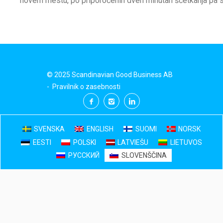
novem mestu, po priporočenih dveh minutah ščetkanja pa 
© 2025 Scandinavian Good Business AB
-
Pravilnik o zasebnosti
SVENSKA
ENGLISH
SUOMI
NORSK
EESTI
POLSKI
LATVIEŠU
LIETUVOS
РУССКИЙ
SLOVENŠČINA