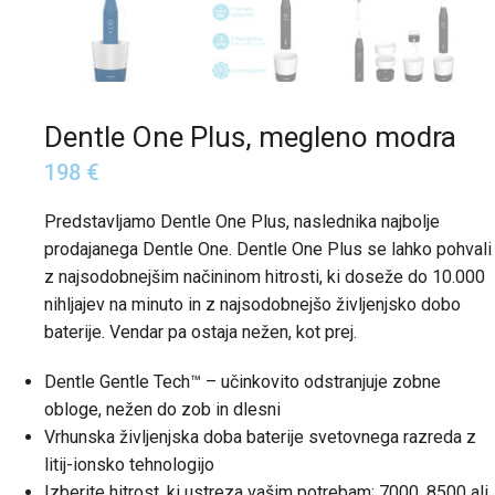
Dentle One Plus, megleno modra
198
€
Predstavljamo Dentle One Plus, naslednika najbolje
prodajanega Dentle One. Dentle One Plus se lahko pohvali
z najsodobnejšim načininom hitrosti, ki doseže do 10.000
nihljajev na minuto in z najsodobnejšo življenjsko dobo
baterije. Vendar pa ostaja nežen, kot prej.
Dentle Gentle Tech™ – učinkovito odstranjuje zobne
obloge, nežen do zob in dlesni
Vrhunska življenjska doba baterije svetovnega razreda z
litij-ionsko tehnologijo
Izberite hitrost, ki ustreza vašim potrebam: 7000, 8500 ali