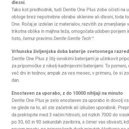
dlesni.
Tako kot predhodnik, tudi Dentle One Plus zobe očisti na u
obloge brez nepotrebne obrabe sklenine ali dlesni, toda t
One. Ročaj je izdelan iz materialov, razvitih za zmanjšanje v
trikotna oblika in majhna teža, omogočata udoben porijem in 
tisto, čemur pravimo
Dentle Gentle Tech™
.
Vrhunska življenjska doba baterije svetovnega razreda 
Dentle One Plus z litij-ionskimi baterijami je učinkovit prip
za pripomočke z nikelj-kadmijevimi baterijami. To pomeni,
več dni in tednov, ampak za ves mesec, v primeru, če si z
dan.
Enostaven za uporabo, z do 10000 nihljaji na minuto
Dentle One Plus je zelo enostaven za uporabo in dovolj vs
ne glede na to, ali ste začetnik ali izkušen uporabnik. Prep
da preklopite med 3 načini hitrosti, od nizkih 7000 do viso
po 30, 60 in 90 sekundah zavibrira, s čimer vas obvesti, kda