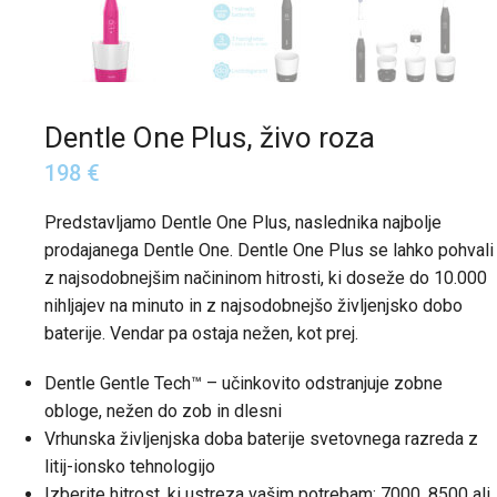
Dentle One Plus, živo roza
198
€
Predstavljamo Dentle One Plus, naslednika najbolje
prodajanega Dentle One. Dentle One Plus se lahko pohvali
z najsodobnejšim načininom hitrosti, ki doseže do 10.000
nihljajev na minuto in z najsodobnejšo življenjsko dobo
baterije. Vendar pa ostaja nežen, kot prej.
Dentle Gentle Tech™ – učinkovito odstranjuje zobne
obloge, nežen do zob in dlesni
Vrhunska življenjska doba baterije svetovnega razreda z
litij-ionsko tehnologijo
Izberite hitrost, ki ustreza vašim potrebam: 7000, 8500 ali