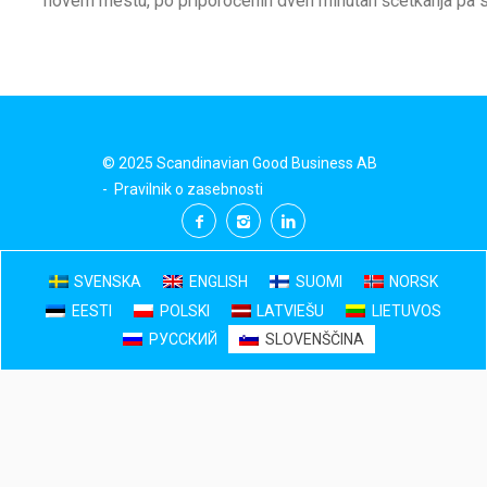
novem mestu, po priporočenih dveh minutah ščetkanja pa 
© 2025 Scandinavian Good Business AB
-
Pravilnik o zasebnosti
SVENSKA
ENGLISH
SUOMI
NORSK
EESTI
POLSKI
LATVIEŠU
LIETUVOS
РУССКИЙ
SLOVENŠČINA